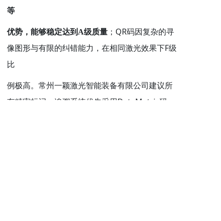
等
QR
优势，能够稳定达到
A
级质量
；
码因复杂的寻
F
像图形与有限的纠错能力，在相同激光效果下
级
比
例极高。常州一颖激光智能装备有限公司建议所
DataMatrix
有精密标记、追溯系统优先采用
码，
以确
保产线识读稳定性及符合国际质量标准。
如需进一步验证或打样测试，请联系我司工艺实
验室。本报告基于实测数据，可向客户提供完整
验证
文档。