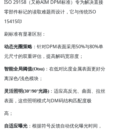
ISO 29158
AIM DPM
（又称
标准）专为解决直接
ISO
零部件标记的读取难题而设计，它与传统
15415
印
刷标准有显著区别：
DPM
50%
80%
动态光圈策略
：针对
表面采用
与
单
元尺寸的双重评估，提高解码宽容度；
智能全局阈值
(Otsu)
：在低对比度金属表面更好分
/
离深色
浅色模块；
灵活照明
(30°/90°
光路
)
：适应高反光、曲面、拉丝
DM
表面，这些照明模式与
码结构匹配度极
高；
自适应曝光
：根据符号反馈自动优化曝光时间，