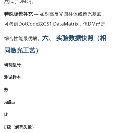
DM
然低于
码。
—
特殊场景补充
如对高反光圆柱体或透光基底，
DotCode
GS1 DataMatrix
DM
可考虑
或
，但
已是
六、 实验数据快照（相
综合性能最优解。
同激光工艺）
码制型号
测试样本
数
A
级占
比
F
级（解码失败）