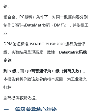
钢、
PC
铝合金、
塑料）条件下，对同一数据内容分别
QR
DataMatrix
DM
制作
码与
码（
码），并依据工
业
DPM
验证标准
ISO/IEC 29158:2020
进行质量评
级。实验结果呈现高度一致性：
DataMatrix
码稳
定达
到
A
级
，而
QR
码普遍评为
F
级（解码失败）
。
本报告解析导致该差异的根本原因，为工业激光
打标
选码提供客观依据。
一、 等级差异核心结论