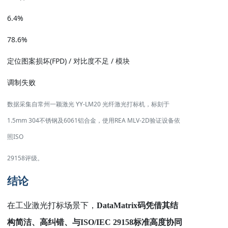
6.4%
78.6%
(FPD) /
/
定位图案损坏
对比度不足
模块
调制失败
YY-LM20
数据采集自常州一颖激光
光纤激光打标机，标刻于
1.5mm 304
6061
REA MLV-2D
不锈钢及
铝合金，使用
验证设备依
ISO
照
29158
评级。
结论
在工业激光打标场景下，
DataMatrix
码凭借其结
构简洁、高纠错、与
ISO/IEC 29158
标准高度协同