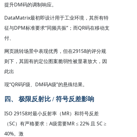
DM
提升
码的调制响应。
DataMatrix
最初即设计用于工业环境，其所有特
DPM
“
”
QR
征与
标准要求
同频共振
；而
码在移动支
付、
29158
网页跳转场景中表现优秀，但在
的评分规
则下，其固有的定位图案脆弱性被显著放大，因
此出
“QR
F
DM
A
”
现
码
级、
码
级
的悬殊结果。
四、 极限反射比
/
符号反差影响
ISO 29158
MR
对最小反射率（
）和符号反差
SC
A
MR ≤ 22%
SC ≥
（
）有严格要求：
级需要
且
40%
。激