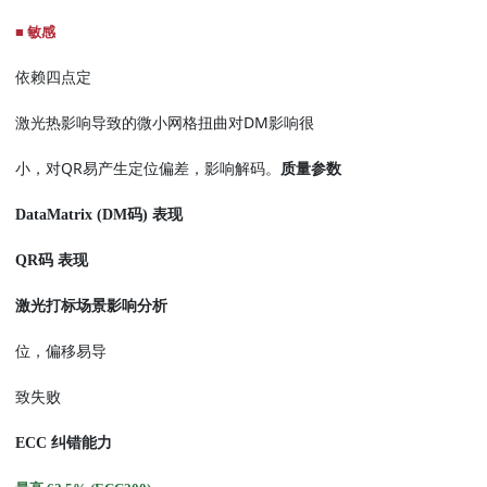
■
敏感
依赖四点定
DM
激光热影响导致的微小网格扭曲对
影响很
QR
小，对
易产生定位偏差，影响解码。
质量参数
DataMatrix (DM
码
)
表现
QR
码 表现
激光打标场景影响分析
位，偏移易导
致失败
ECC
纠错能力