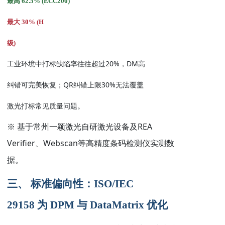
最高
62.5% (ECC200)
最大
30% (H
级
)
20%
DM
工业环境中打标缺陷率往往超过
，
高
QR
30%
纠错可完美恢复；
纠错上限
无法覆盖
激光打标常见质量问题。
REA
※ 基于常州一颖激光自研激光设备及
Verifier
Webscan
、
等高精度条码检测仪实测数
据。
三、 标准偏向性：
ISO/IEC
29158
为
DPM
与
DataMatrix
优化