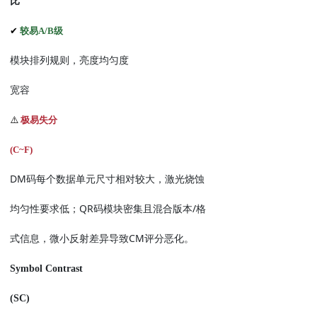
比
✔
较易
A/B
级
模块排列规则，亮度均匀度
宽容
⚠️
极易失分
(C~F)
DM
码每个数据单元尺寸相对较大，激光烧蚀
QR
/
均匀性要求低；
码模块密集且混合版本
格
CM
式信息，微小反射差异导致
评分恶化。
Symbol Contrast
(SC)