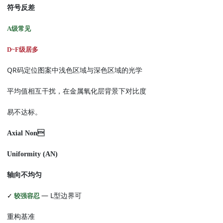
符号反差
A
级常见
D~F
级居多
QR
码定位图案中浅色区域与深色区域的光学
平均值相互干扰，在金属氧化层背景下对比度
易不达标。
Axial Non
Uniformity (AN)
轴向不均匀
— L
✓
较强容忍
型边界可
重构基准