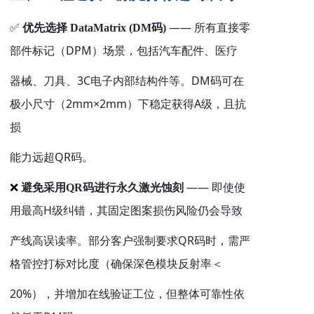
——
✅
优先选择
DataMatrix (DM
码
)
所有直接零
DPM
部件标记（
）场景，包括汽车配件、医疗
3C
DM
器械、刀具、
电子内部结构件等。
码可在
2mm×2mm
A
极小尺寸（
）下稳定获得
级，且抗
损
QR
能力远超
码。
——
❌
避免采用
QR
码进行永久激光蚀刻
即使使
H
用最高
级纠错，其固定图案损伤风险仍会导致
QR
产线高误读率。部分客户强制要求
码时，需严
格管控打标对比度（确保深色模块反射率＜
20%
），并增加在线验证工位，但整体可靠性依