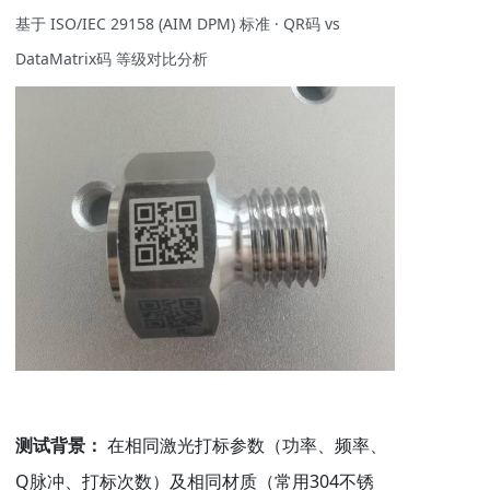
ISO/IEC 29158 (AIM DPM)
· QR
vs
基于
标准
码
DataMatrix
码 等级对比分析
测试背景：
在相同激光打标参数（功率、频率、
Q
304
脉冲、打标次数）及相同材质（常用
不锈