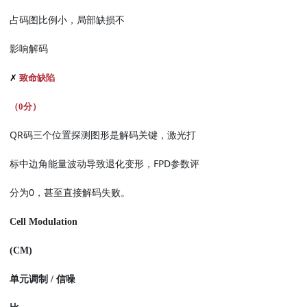
占码图比例小，局部缺损不
影响解码
✗
致命缺陷
（
0
分）
QR
码三个位置探测图形是解码关键，激光打
FPD
标中边角能量波动导致退化变形，
参数评
0
分为
，甚至直接解码失败。
Cell Modulation
(CM)
单元调制
/
信噪