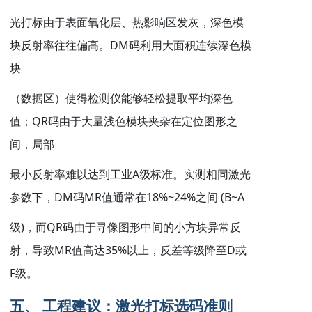
光打标由于表面氧化层、热影响区发灰，深色模
DM
块反射率往往偏高。
码利用大面积连续深色模
块
（数据区）使得检测仪能够轻松提取平均深色
QR
值；
码由于大量浅色模块夹杂在定位图形之
间，局部
A
最小反射率难以达到工业
级标准。实测相同激光
DM
MR
18%~24%
(B~A
参数下，
码
值通常在
之间
)
QR
级
，而
码由于寻像图形中间的小方块异常反
MR
35%
D
射，导致
值高达
以上，反差等级降至
或
F
级。
五、 工程建议：激光打标选码准则