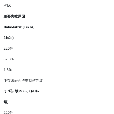
占比
主要失效原因
DataMatrix (14x14,
24x24)
220
件
87.3%
1.8%
少数因表面严重划伤导致
QR
码
(
版本
3~5, Q/H
纠
错
)
220
件