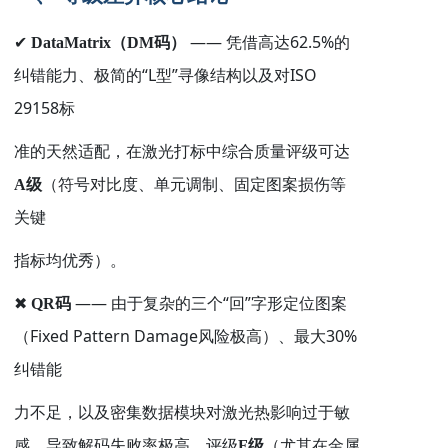
——
62.5%
✔
DataMatrix
（
DM
码）
凭借高达
的
“L
”
ISO
纠错能力、极简的
型
寻像结构以及对
29158
标
准的天然适配，在激光打标中综合质量评级可达
A
级
（符号对比度、单元调制、固定图案损伤等
关键
指标均优秀）。
——
“
”
✖
QR
码
由于复杂的三个
回
字形定位图案
Fixed Pattern Damage
30%
（
风险极高）、最大
纠错能
力不足，以及密集数据模块对激光热影响过于敏
感，导致解码失败率极高，评级
F
级
（尤其在金属