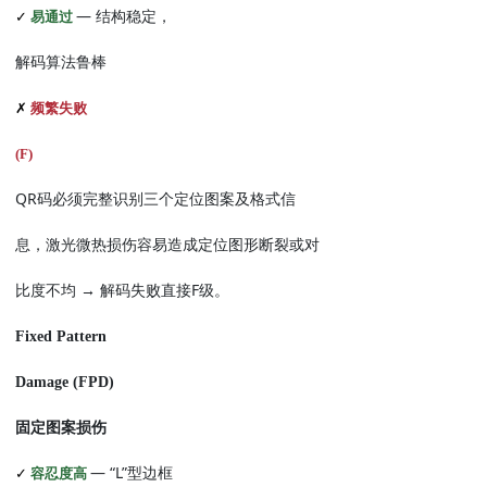
—
✓
易通过
结构稳定，
解码算法鲁棒
✗
频繁失败
(F)
QR
码必须完整识别三个定位图案及格式信
息，激光微热损伤容易造成定位图形断裂或对
→
F
比度不均
解码失败直接
级。
Fixed Pattern
Damage (FPD)
固定图案损伤
— “L”
✓
容忍度高
型边框